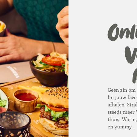
Onl
V
Geen zin om 
bij jouw favo
afhalen. Strak
steeds meer 
thuis. Warm, 
en yummy.