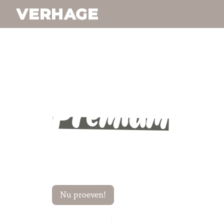
Steakhous
Premium
Ver
Burgers
Nu proeven!