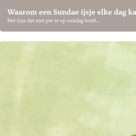
Waarom een Sundae ijsje elke dag k
Het ijsje dat niet per se op zondag hoeft…