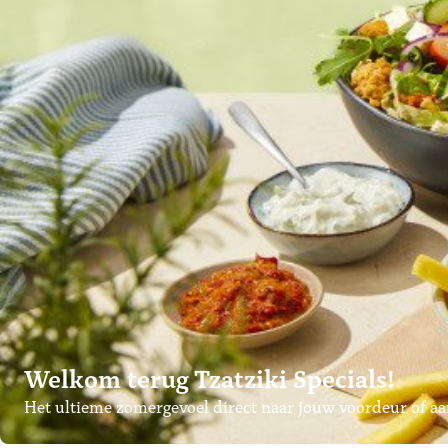
Welkom terug Tzatziki Specials!
Het ultieme zomergevoel direct naar jouw voordeur of aan