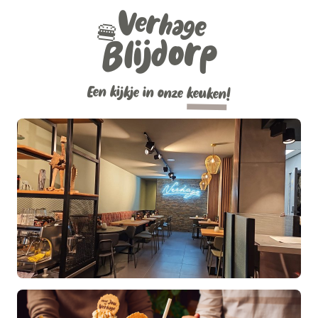
Verhage
🍔
Blijdorp
Een kijkje in onze
keuken
!