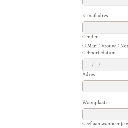
E-mailadres
Gender
Man
Vrouw
Non-
Geboortedatum
Adres
Woonplaats
Geef aan wanneer je w