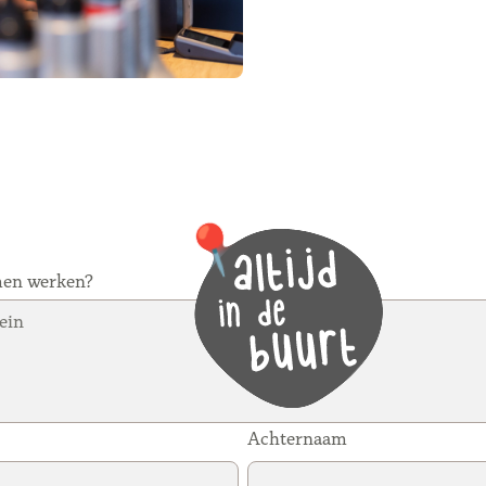
men werken?
Achternaam