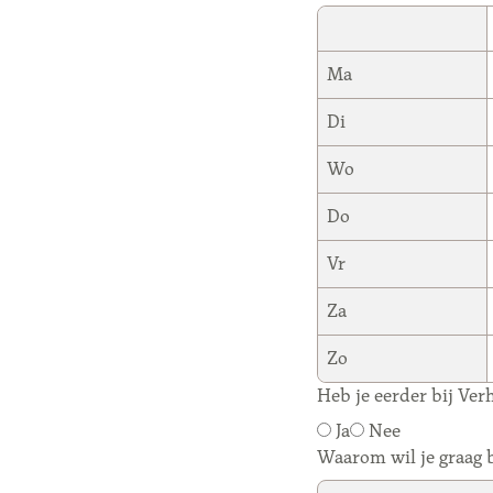
Ma
Di
Wo
Do
Vr
Za
Zo
Heb je eerder bij Ver
Ja
Nee
Waarom wil je graag 