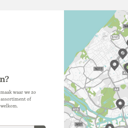
n?
 smaak waar we zo
 assortiment of
e welkom.