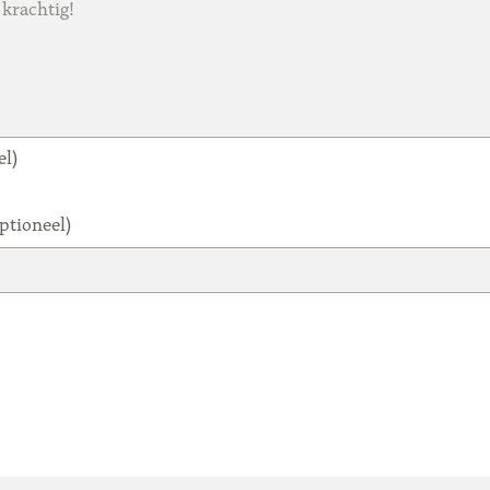
el)
ptioneel)