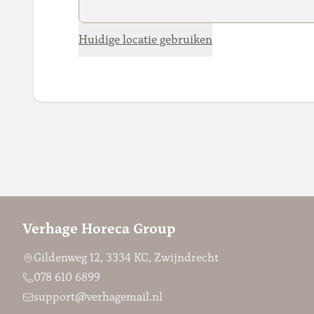
Huidige locatie gebruiken
Verhage Horeca Group
Gildenweg 12, 3334 KC, Zwijndrecht
078 610 6899
support@verhagemail.nl